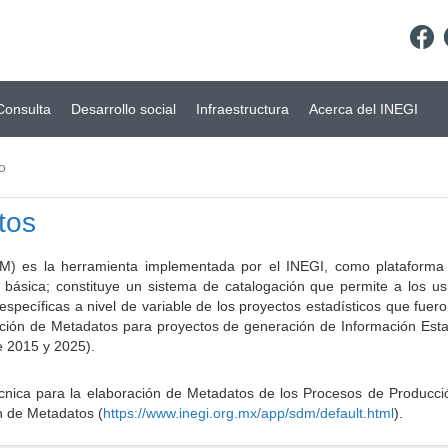
Consulta
Desarrollo social
Infraestructura
Acerca del INEGI
o
tos
) es la herramienta implementada por el INEGI, como plataforma d
a básica; constituye un sistema de catalogación que permite a los u
 específicas a nivel de variable de los proyectos estadísticos que fu
ción de Metadatos para proyectos de generación de Información Estad
e 2015 y 2025).
ca para la elaboración de Metadatos de los Procesos de Producción
n de Metadatos (
https://www.inegi.org.mx/app/sdm/default.html
).