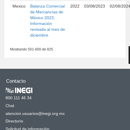
Mexico
Balanza Comercial
2022
03/08/2023
02/08/202
de Mercancías de
México 2023,
Información
revisada al mes de
diciembre.
Mostrando 501-600 de 825
Contacto
800 111 46 34
Chat
atencion.usuarios@inegi.org.mx
Directorio
Solicitud de información